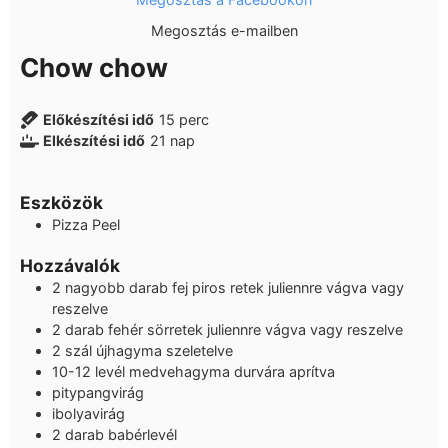
Megosztás e-mailben
Chow chow
Előkészítési idő
15
perc
Elkészítési idő
21
nap
Eszközök
Pizza Peel
Hozzávalók
2
nagyobb darab
fej piros retek juliennre vágva vagy
reszelve
2
darab
fehér sörretek juliennre vágva vagy reszelve
2
szál
újhagyma szeletelve
10-12
levél
medvehagyma durvára aprítva
pitypangvirág
ibolyavirág
2
darab
babérlevél