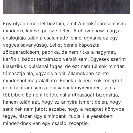
Egy olyan receptet hoztam, amit Amerikában sem ismer
mindenki, kivéve persze délen. A chow chow magyar
analógiája talán a csalamádé lenne, ugyanis ez egy
vegyes savanyúság. Lehet benne káposzta,
zöldparadicsom, paprika, de nem ritka a hagymát,
karfiolt, babot tartalmazó verzió sem. Egyesek szerint
klasszikus louisianai fogás, de ezt nem túl sok minden
támasztja alá, ugyanis a déli államokban szinte
mindenhol megtalálható. Ennek ellenére sok receptet
nem találtam sem a louisianai könyveimben, sem a
többiben. Ez nem feltételnül a ritkaságát bizonyítja,
hanem talán azt, hogy ez annyira ismert délen, hogy
senkinek nem jutott eszébe, hogy a receptet könyvbe
tegye, hiszen úgyis mindenki tudja. Helyesebben:
mindenkinek van egy családi receptje.