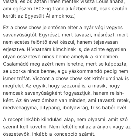
vissza, és ők aztán innen mentek vissza Louisianába,
ami egészen 1803-ig francia kézben volt, csak ezután
került az Egyesült Államokhoz.)
Ez a chow chow jelentősen eltér a nyár végi vegyes
savanyúságtól. Egyrészt, mert tavaszi, másrészt, mert
nem ecetes felöntőlével készül, hanem tejsavasan
erjesztve. Hívhatnám kimchinek is, de szinte egyetlen
olyan összetevő nincs benne amelyik a kimchiben.
Csalamádé meg azért nem lehetne, mert se káposzta,
se uborka nincs benne, a gulyáskommandó pedig nem
ismer tréfát. Viszont a chow chow két kritériumának is
megfelel. Az egyik, hogy szezonális, a masik, hogy
nemcsak savanyúságként fogyasztjuk, hanem relish-
ként. Az én verziómban van minden, ami tavaszi: retek,
medvehagyma, pitypang, ibolyavirág, friss babérlevél.
A recept inkább kiindulási alap, nem olyasmi, amit szó
szerint kell követni. Nem feltétlenül az arányok vagy az
összetevők, inkább a koncepció számít.