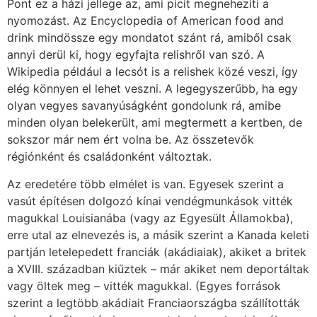
Pont ez a házi jellege az, ami picit megnehezíti a
nyomozást. Az Encyclopedia of American food and
drink mindössze egy mondatot szánt rá, amiből csak
annyi derül ki, hogy egyfajta relishről van szó. A
Wikipedia például a lecsót is a relishek közé veszi, így
elég könnyen el lehet veszni. A legegyszerűbb, ha egy
olyan vegyes savanyúságként gondolunk rá, amibe
minden olyan belekerült, ami megtermett a kertben, de
sokszor már nem ért volna be. Az összetevők
régiónként és családonként változtak.
Az eredetére több elmélet is van. Egyesek szerint a
vasút építésen dolgozó kínai vendégmunkások vitték
magukkal Louisianába (vagy az Egyesült Államokba),
erre utal az elnevezés is, a másik szerint a Kanada keleti
partján letelepedett franciák (akádiaiak), akiket a britek
a XVIII. században kiűztek – már akiket nem deportáltak
vagy öltek meg – vitték magukkal. (Egyes források
szerint a legtöbb akádiait Franciaországba szállították